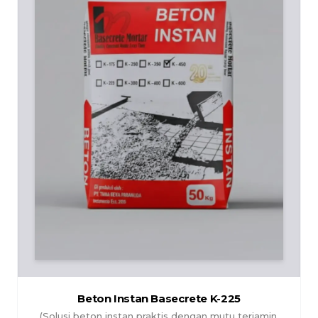
Beton Instan Basecrete K-225
(Solusi beton instan praktis dengan mutu terjamin,