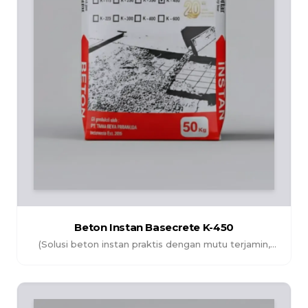
Beton Instan Basecrete K-450
(Solusi beton instan praktis dengan mutu terjamin,
memudahkan proses pengecoran serta menghasilkan
struktur yang kuat dan tahan lama.)