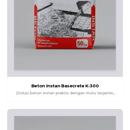
Beton Instan Basecrete K-300
(Solusi beton instan praktis dengan mutu terjamin,
memudahkan proses pengecoran serta menghasilkan
struktur yang kuat dan tahan lama.)