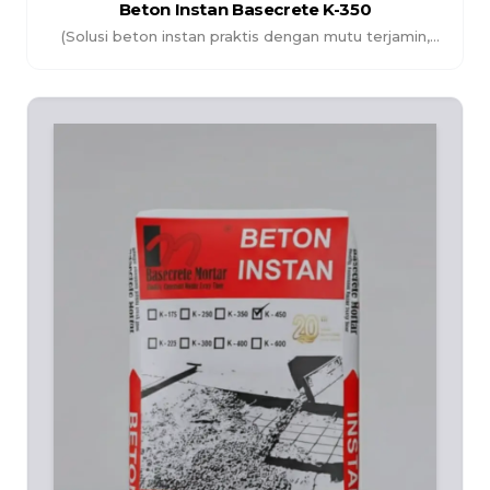
Beton Instan Basecrete K-350
(Solusi beton instan praktis dengan mutu terjamin,
memudahkan proses pengecoran serta menghasilkan
struktur yang kuat dan tahan lama.)