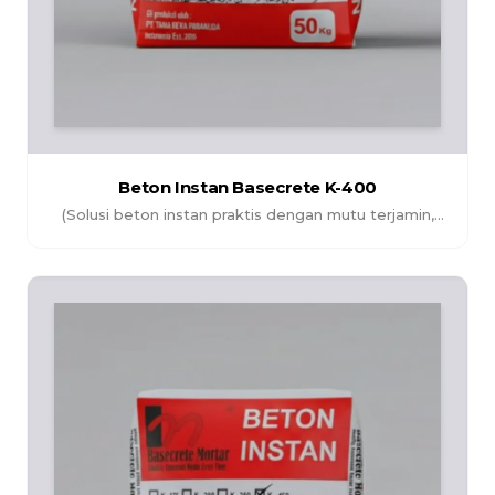
Beton Instan Basecrete K-400
(Solusi beton instan praktis dengan mutu terjamin,
memudahkan proses pengecoran serta menghasilkan
struktur yang kuat dan tahan lama.)