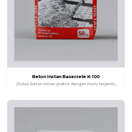
Beton Instan Basecrete K-100
(Solusi beton instan praktis dengan mutu terjamin,
memudahkan proses pengecoran serta menghasilkan
struktur yang kuat dan tahan lama.)