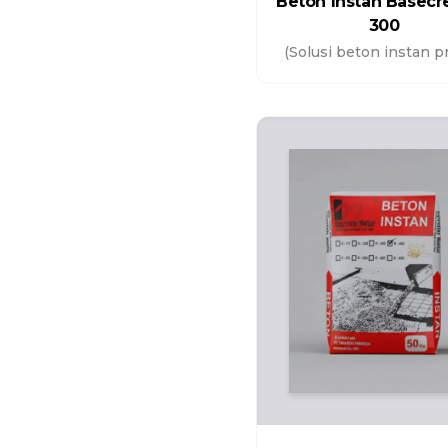
Beton Instan Basecr
300
(Solusi beton instan p
dengan mutu terjam
memudahkan pros
pengecoran serta
menghasilkan struktur
kuat dan tahan lama