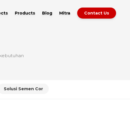
ects
Products
Blog
Mitra
Contact Us
k kebutuhan
Solusi Semen Cor