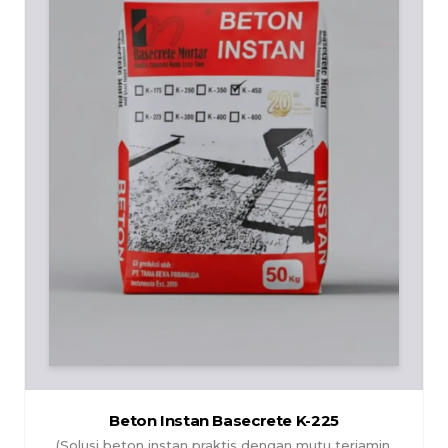
Beton Instan Basecrete K-225
(Solusi beton instan praktis dengan mutu terjamin,