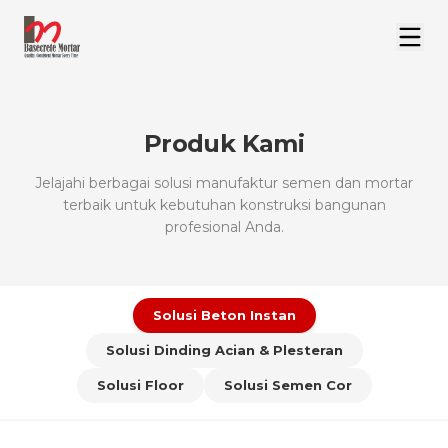
Home
Produk Kami
Company
Our Projects
Jelajahi berbagai solusi manufaktur semen dan mortar
terbaik untuk kebutuhan konstruksi bangunan
Products
profesional Anda.
Blog
Mitra
Solusi Beton Instan
Contact Us
Solusi Dinding Acian & Plesteran
Solusi Floor
Solusi Semen Cor