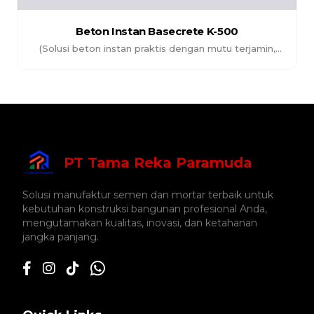
Beton Instan Basecrete K-500
(Solusi beton instan praktis dengan mutu terjamin,
memudahkan proses pengecoran serta menghasilkan
struktur yang kuat dan tahan lama.)
PT Tama Reka Paramuda
Solusi manufaktur semen dan mortar terbaik untuk
kebutuhan konstruksi bangunan profesional Anda,
mengutamakan kualitas, inovasi, dan ketahanan
jangka panjang.