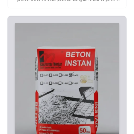
memudahkan proses pengecoran serta menghasilkan
struktur yang kuat dan tahan lama.)