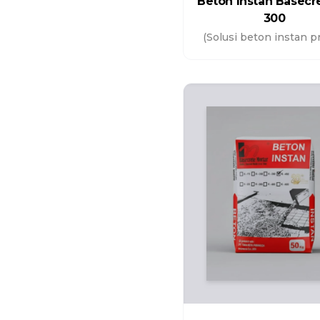
Beton Instan Basecr
300
(Solusi beton instan p
dengan mutu terjam
memudahkan pros
pengecoran serta
menghasilkan struktur
kuat dan tahan lama