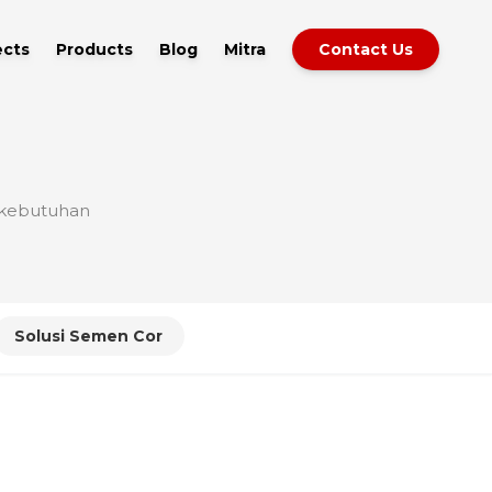
ects
Products
Blog
Mitra
Contact Us
k kebutuhan
Solusi Semen Cor