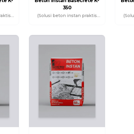
ete K-
Beton Instan Basecrete K-
Beton
350
raktis
(Solusi beton instan praktis
(Solu
in,
dengan mutu terjamin,
de
es
memudahkan proses
m
pengecoran serta
 yang
menghasilkan struktur yang
meng
.)
kuat dan tahan lama.)
k