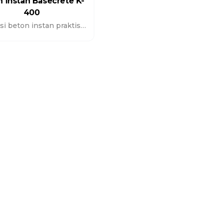
 Instan Basecrete K-
400
si beton instan praktis
ngan mutu terjamin,
emudahkan proses
pengecoran serta
hasilkan struktur yang
uat dan tahan lama.)