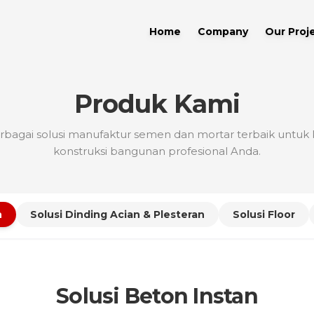
Home
Company
Our Proj
Produk Kami
erbagai solusi manufaktur semen dan mortar terbaik untu
konstruksi bangunan profesional Anda.
n
Solusi Dinding Acian & Plesteran
Solusi Floor
Solusi Beton Instan