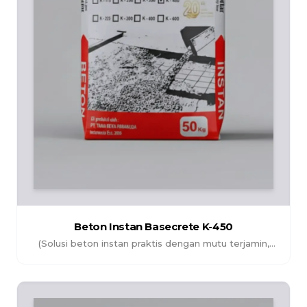
Beton Instan Basecrete K-450
(Solusi beton instan praktis dengan mutu terjamin,
memudahkan proses pengecoran serta menghasilkan
struktur yang kuat dan tahan lama.)