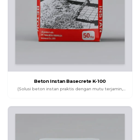
Beton Instan Basecrete K-100
(Solusi beton instan praktis dengan mutu terjamin,
memudahkan proses pengecoran serta menghasilkan
struktur yang kuat dan tahan lama.)