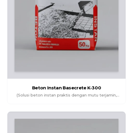
Beton Instan Basecrete K-300
(Solusi beton instan praktis dengan mutu terjamin,
memudahkan proses pengecoran serta menghasilkan
struktur yang kuat dan tahan lama.)