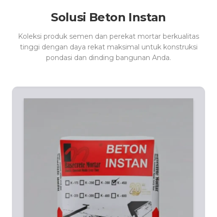
Solusi Beton Instan
Koleksi produk semen dan perekat mortar berkualitas
tinggi dengan daya rekat maksimal untuk konstruksi
pondasi dan dinding bangunan Anda.