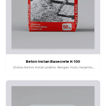
Beton Instan Basecrete K-100
(Solusi beton instan praktis dengan mutu terjamin,
memudahkan proses pengecoran serta menghasilkan
struktur yang kuat dan tahan lama.)