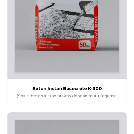
Beton Instan Basecrete K-300
(Solusi beton instan praktis dengan mutu terjamin,
memudahkan proses pengecoran serta menghasilkan
struktur yang kuat dan tahan lama.)