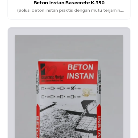
Beton Instan Basecrete K-350
(Solusi beton instan praktis dengan mutu terjamin,
memudahkan proses pengecoran serta menghasilkan
struktur yang kuat dan tahan lama.)