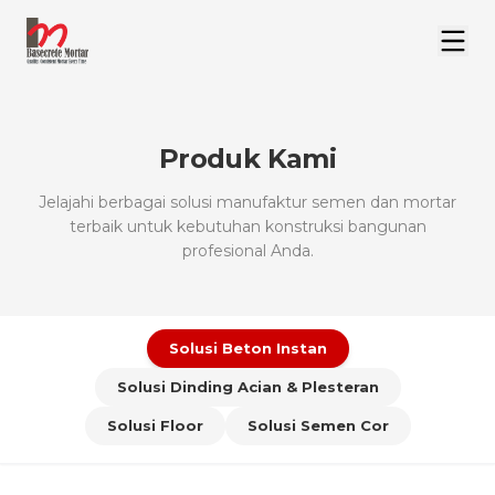
Home
Produk Kami
Company
Our Projects
Jelajahi berbagai solusi manufaktur semen dan mortar
terbaik untuk kebutuhan konstruksi bangunan
Products
profesional Anda.
Blog
Mitra
Solusi Beton Instan
Contact Us
Solusi Dinding Acian & Plesteran
Solusi Floor
Solusi Semen Cor