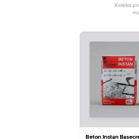
Koleksi p
ma
Beton Instan Basecr