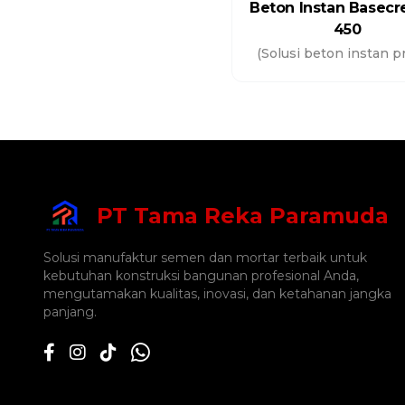
Beton Instan Basecr
450
(Solusi beton instan p
dengan mutu terjam
memudahkan pros
pengecoran serta
menghasilkan struktur
kuat dan tahan lama
PT Tama Reka Paramuda
Solusi manufaktur semen dan mortar terbaik untuk
kebutuhan konstruksi bangunan profesional Anda,
mengutamakan kualitas, inovasi, dan ketahanan jangka
panjang.