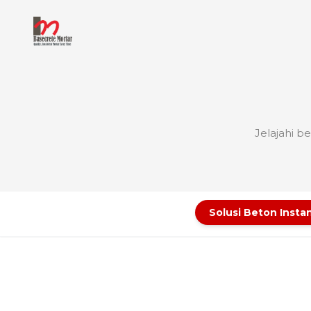
Jelajahi b
Solusi Beton Insta