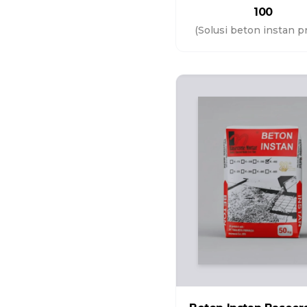
100
(Solusi beton instan p
dengan mutu terjam
memudahkan pros
pengecoran serta
menghasilkan struktur
kuat dan tahan lama