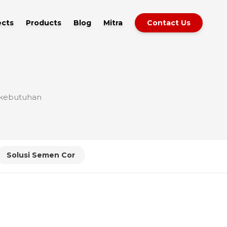
ects
Products
Blog
Mitra
Contact Us
k kebutuhan
Solusi Semen Cor