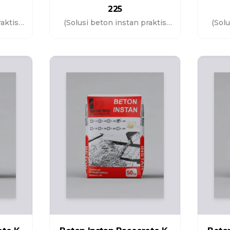
225
raktis
(Solusi beton instan praktis
(Solu
in,
dengan mutu terjamin,
de
es
memudahkan proses
m
pengecoran serta
 yang
menghasilkan struktur yang
meng
.)
kuat dan tahan lama.)
k