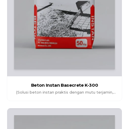
Beton Instan Basecrete K-300
(Solusi beton instan praktis dengan mutu terjamin,
memudahkan proses pengecoran serta menghasilkan
struktur yang kuat dan tahan lama.)