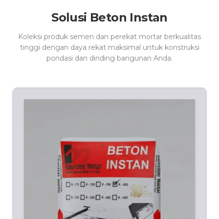
Solusi Beton Instan
Koleksi produk semen dan perekat mortar berkualitas
tinggi dengan daya rekat maksimal untuk konstruksi
pondasi dan dinding bangunan Anda.