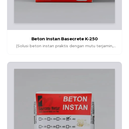
Beton Instan Basecrete K-250
(Solusi beton instan praktis dengan mutu terjamin,
memudahkan proses pengecoran serta menghasilkan
struktur yang kuat dan tahan lama)