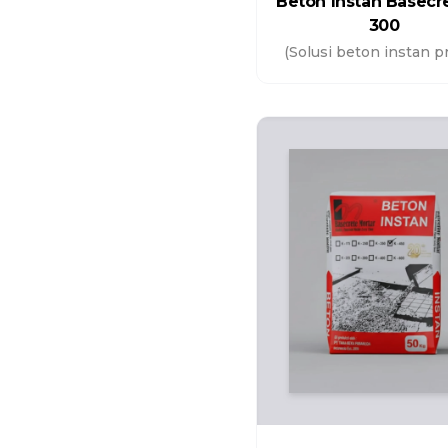
Beton Instan Basecr
300
(Solusi beton instan p
dengan mutu terjam
memudahkan pros
pengecoran serta
menghasilkan struktur
kuat dan tahan lama