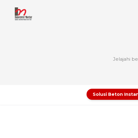
Jelajahi b
Solusi Beton Insta