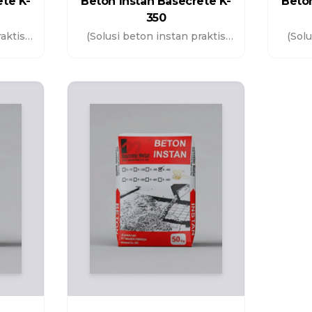
ete K-
Beton Instan Basecrete K-
Beton
350
raktis
(Solusi beton instan praktis
(Solu
in,
dengan mutu terjamin,
de
es
memudahkan proses
m
pengecoran serta
 yang
menghasilkan struktur yang
meng
.)
kuat dan tahan lama.)
k