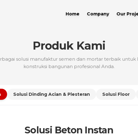
Home
Company
Our Proj
Produk Kami
erbagai solusi manufaktur semen dan mortar terbaik untu
konstruksi bangunan profesional Anda.
n
Solusi Dinding Acian & Plesteran
Solusi Floor
Solusi Beton Instan