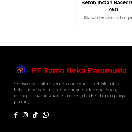
Beton Instan Basecr
450
(Solusi beton instan p
dengan mutu terjam
memudahkan pros
pengecoran serta
menghasilkan struktur
kuat dan tahan lama
PT Tama Reka Paramuda
Solusi manufaktur semen dan mortar terbaik untuk
kebutuhan konstruksi bangunan profesional Anda,
mengutamakan kualitas, inovasi, dan ketahanan jangka
panjang.