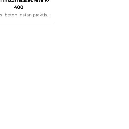
 Instan Basecrete K-
400
si beton instan praktis
ngan mutu terjamin,
emudahkan proses
pengecoran serta
hasilkan struktur yang
uat dan tahan lama.)