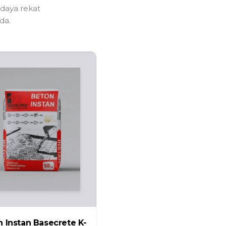
daya rekat
da.
 Instan Basecrete K-