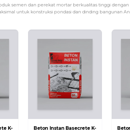
roduk semen dan perekat mortar berkualitas tinggi dengan 
ksimal untuk konstruksi pondasi dan dinding bangunan An
ete K-
Beton Instan Basecrete K-
Beton